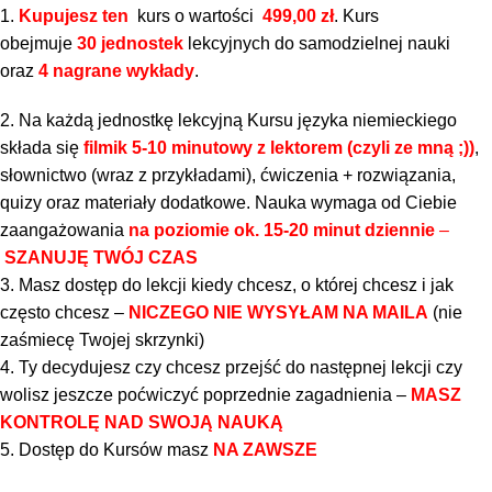
1.
Kupujesz ten
kurs o wartości
499,00 zł
. Kurs
obejmuje
30
jednostek
lekcyjnych do samodzielnej nauki
oraz
4 nagrane wykłady
.
2. Na każdą jednostkę lekcyjną Kursu języka niemieckiego
składa się
filmik 5-10 minutowy z lektorem (czyli ze mną ;))
,
słownictwo (wraz z przykładami), ćwiczenia + rozwiązania,
quizy oraz materiały dodatkowe. Nauka wymaga od Ciebie
zaangażowania
na poziomie ok. 15-20 minut dziennie
–
SZANUJĘ TWÓJ CZAS
3. Masz dostęp do lekcji kiedy chcesz, o której chcesz i jak
często chcesz –
NICZEGO NIE WYSYŁAM NA MAILA
(nie
zaśmiecę Twojej skrzynki)
4. Ty decydujesz czy chcesz przejść do następnej lekcji czy
wolisz jeszcze poćwiczyć poprzednie zagadnienia –
MASZ
KONTROLĘ NAD SWOJĄ NAUKĄ
5. Dostęp do Kursów masz
NA ZAWSZE