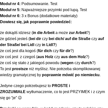
Moduł nr 4:
Podsumowanie. Test
Moduł nr 5:
Najważniejsze przyimki pod lupą. Test
Moduł nr 6:
3 x Bonus (dodatkowe materiały)
Dowiesz się, jak poprawnie powiedzieć:
że dokądś idziesz (
in die Arbeit
a może
zur Arbeit
?)
że gdzieś jesteś (
bei dir
czy
bei dich/
auf die Straße
czy
auf
der Straße/
bei Lidl
czy
in Lidl?
)
że coś jest dla kogoś (
für dich
czy
für dir
?)
że coś jest z czegoś (
aus Holz
czy
aus dem Holz
?)
że coś się stało z jakiegoś powodu (
wegen
czy
durch
?)
To jest
prostsze
niż myślisz. Nie potrzeba skomplikowanej
wiedzy gramatycznej by
poprawnie mówić po niemiecku
.
Jedyne czego potrzebujesz to
PROSTE i
ZROZUMIAŁE
wytłumaczenie, co to jest PRZYIMEK i z czym
się go “je” 😉