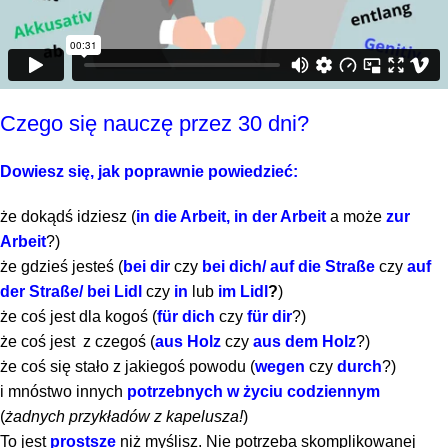
Czego się nauczę przez 30 dni?
Dowiesz się, jak poprawnie powiedzieć:
że dokądś idziesz (
in die Arbeit, in der Arbeit
a może
zur
Arbeit
?)
że gdzieś jesteś (
bei dir
czy
bei dich/
auf die Straße
czy
auf
der Straße/
bei Lidl
czy
in
lub
im Lidl
?
)
że coś jest dla kogoś (
für dich
czy
für dir
?)
że coś jest z czegoś (
aus Holz
czy
aus dem Holz
?)
że coś się stało z jakiegoś powodu (
wegen
czy
durch
?)
i mnóstwo innych
potrzebnych w życiu codziennym
(
żadnych przykładów z kapelusza!
)
To jest
prostsze
niż myślisz. Nie potrzeba skomplikowanej