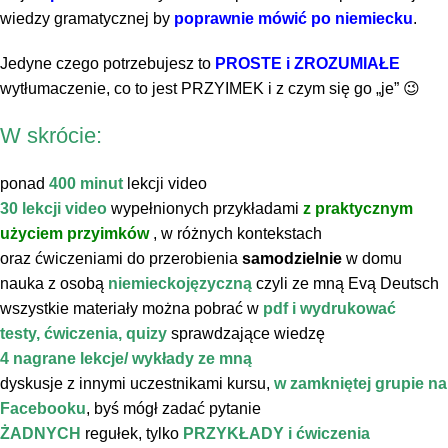
wiedzy gramatycznej by
poprawnie mówić po niemiecku
.
Jedyne czego potrzebujesz to
PROSTE i ZROZUMIAŁE
wytłumaczenie, co to jest PRZYIMEK i z czym się go „je” 😉
W skrócie:
ponad
400 minut
lekcji video
30 lekcji video
wypełnionych przykładami
z praktycznym
użyciem przyimków
, w różnych kontekstach
oraz ćwiczeniami do przerobienia
samodzielnie
w domu
nauka z osobą
niemieckojęzyczną
czyli ze mną Evą Deutsch
wszystkie materiały można pobrać w
pdf i wydrukować
testy, ćwiczenia, quizy
sprawdzające wiedzę
4 nagrane lekcje/ wykłady ze mną
dyskusje z innymi uczestnikami kursu,
w zamkniętej grupie na
Facebooku
, byś mógł zadać pytanie
ŻADNYCH
regułek, tylko
PRZYKŁADY i
ćwiczenia