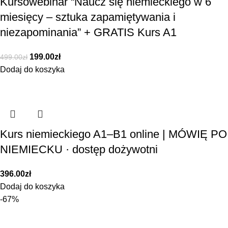
Kursowebinar “Naucz się niemieckiego w 6
miesięcy – sztuka zapamiętywania i
niezapominania” + GRATIS Kurs A1
199.00
zł
499.00
zł
Dodaj do koszyka
Kurs niemieckiego A1–B1 online | MÓWIĘ PO
NIEMIECKU · dostęp dożywotni
396.00
zł
Dodaj do koszyka
-67%