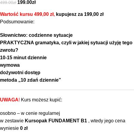
199.00
zł
499.00
zł
Wartość kursu 499,00 zł,
kupujesz za 199,00 zł
Podsumowanie:
Słownictwo: codzienne sytuacje
PRAKTYCZNA gramatyka, czyli w jakiej sytuacji użyję tego
zwrotu?
10-15 minut dziennie
wymowa
dożywotni dostęp
metoda „10 zdań dziennie”
UWAGA
!
Kurs możesz kupić:
osobno – w cenie regularnej
w zestawie
Kursopak FUNDAMENT B1
, wtedy jego cena
wyniesie
0 zł