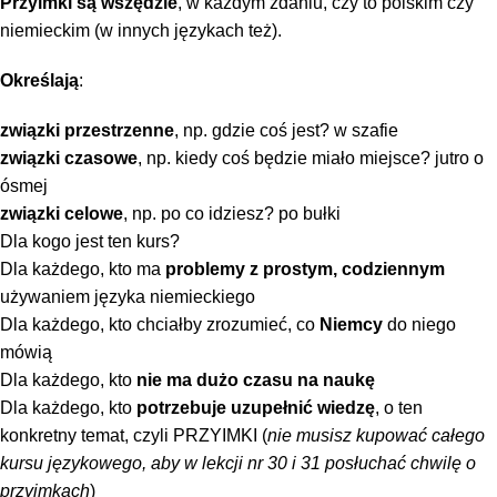
Przyimki są wszędzie
, w każdym zdaniu, czy to polskim czy
niemieckim (w innych językach też).
Określają
:
związki przestrzenne
, np. gdzie coś jest? w szafie
związki czasowe
, np. kiedy coś będzie miało miejsce? jutro o
ósmej
związki celowe
, np. po co idziesz? po bułki
Dla kogo jest ten kurs?
Dla każdego, kto ma
problemy z prostym, codziennym
używaniem języka niemieckiego
Dla każdego, kto chciałby zrozumieć, co
Niemcy
do niego
mówią
Dla każdego, kto
nie ma dużo czasu na naukę
Dla każdego, kto
potrzebuje uzupełnić wiedzę
, o ten
konkretny temat, czyli PRZYIMKI (
nie musisz kupować całego
kursu językowego, aby w lekcji nr 30 i 31 posłuchać chwilę o
przyimkach
)