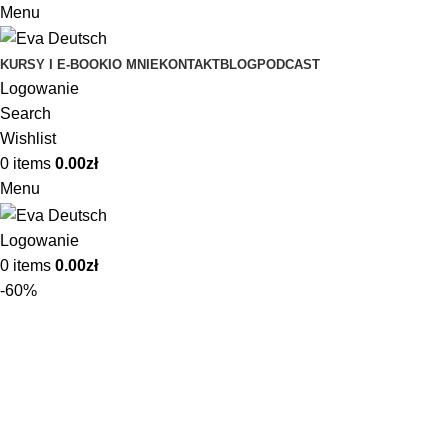
Menu
KURSY I E-BOOKI
O MNIE
KONTAKT
BLOG
PODCAST
Logowanie
Search
Wishlist
0
items
0.00
zł
Menu
Logowanie
0
items
0.00
zł
-60%