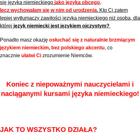
się języka niemieckiego
jako języka obcego,
lecz wychowałam się w nim od urodzenia
.
Kto Ci zatem
lepiej wytłumaczy zawiłości języka niemieckiego niż osoba, dla
której
język niemiecki jest językiem ojczystym?
Ponadto masz okazję
osłuchać się z naturalnie brzmiącym
językiem niemieckim
,
bez polskiego akcentu
, co
znacznie
ułatwi Ci
zrozumienie Niemców.
Koniec
z niepoważnymi nauczycielami i
naciąganymi kursami języka niemieckiego!
JAK TO WSZYSTKO DZIAŁA?