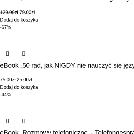
129.00
zł
79.00
zł
Dodaj do koszyka
-67%
eBook „50 rad, jak NIGDY nie nauczyć się jęz
75.00
zł
25.00
zł
Dodaj do koszyka
-44%
eBook „Rozmowy telefoniczne – Telefongesprä