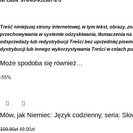
Nr ISBN: 978-83-951997-
2
-1
Treść niniejszej strony internetowej, w tym tekst, obrazy, z
przechowywania w systemie odzyskiwania, tłumaczenia na inne
odsprzedaży lub redystrybucji Treści bez uprzedniej pise
dystrybucji lub innego wykorzystywania Treści w celach p
Może spodoba się również…
-55%
Mów, jak Niemiec: Język codzienny, seria: Sł
109.90
zł
49.00
zł