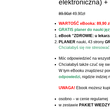
elektroniczna) +
89.90
zł
49.90
zł
WARTOŚĆ eBooka: 89,90 zł/
GRATIS planer do nauki ję
eBook “ZDROWIE: u lekarza,
PLANER
nauki, 43 strony
GR
Chciałabyś się nie stresować
Móc odpowiedzieć na wszystki
Chciałabyś także czuć się sw
W tym eBooku znajdziesz p
odpowiedzi
, nigdzie indziej
UWAGA!
Ebook możesz kupi
osobno – w cenie regularnej
w zestawie
PAKIET WIEDZ