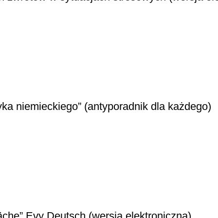
yka niemieckiego” (antyporadnik dla każdego)
che” Evy Deutsch (wersja elektroniczna)