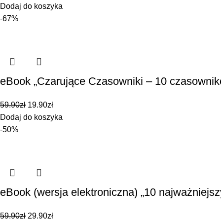
Dodaj do koszyka
-67%
eBook „Czarujące Czasowniki – 10 czasown
59.90
zł
19.90
zł
Dodaj do koszyka
-50%
eBook (wersja elektroniczna) „10 najważniejs
59.90
zł
29.90
zł