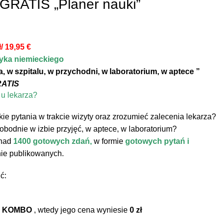
 GRATIS „Planer nauki”
 19,95 €
zyka niemieckiego
 w szpitalu, w przychodni, w laboratorium, w aptece ”
ATIS
 u lekarza?
e pytania w trakcie wizyty oraz zrozumieć zalecenia lekarza?
obodnie w izbie przyjęć, w aptece, w laboratorium?
onad
1400 gotowych zdań,
w formie
gotowych pytań i
 nie publikowanych.
ć:
Y KOMBO
, wtedy jego cena wyniesie
0 zł