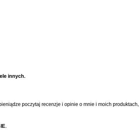
iele innych.
eniądze poczytaj recenzje i opinie o mnie i moich produktach,
IE
.