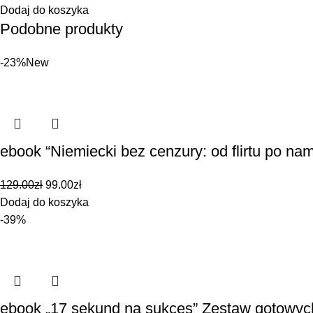
Dodaj do koszyka
Podobne produkty
-23%
New
ebook “Niemiecki bez cenzury: od flirtu po nam
129.00
zł
99.00
zł
Dodaj do koszyka
-39%
ebook „17 sekund na sukces” Zestaw gotowych