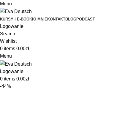
Menu
KURSY I E-BOOKI
O MNIE
KONTAKT
BLOG
PODCAST
Logowanie
Search
Wishlist
0
items
0.00
zł
Menu
Logowanie
0
items
0.00
zł
-44%