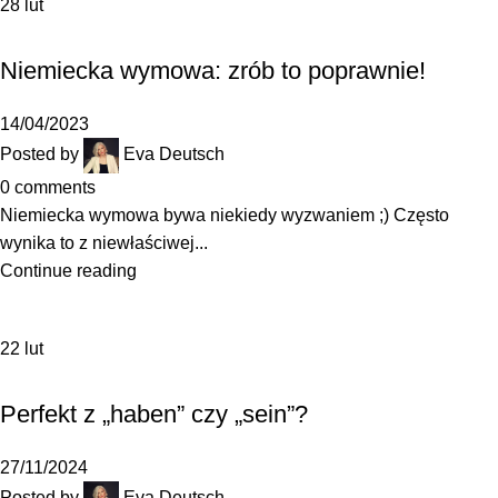
28
lut
,
JAK SIĘ UCZYĆ
SŁOWNICTWO
Niemiecka wymowa: zrób to poprawnie!
14/04/2023
Posted by
Eva Deutsch
0
comments
Niemiecka wymowa bywa niekiedy wyzwaniem ;) Często
wynika to z niewłaściwej...
Continue reading
22
lut
,
GRAMATYKA
SŁOWNICTWO
Perfekt z „haben” czy „sein”?
27/11/2024
Posted by
Eva Deutsch