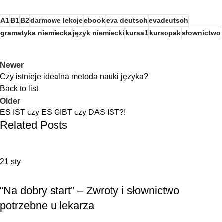
A1
B1
B2
darmowe lekcje
ebook
eva deutsch
evadeutsch
gramatyka niemiecka
język niemiecki
kursa1
kursopak
słownictwo
Newer
Czy istnieje idealna metoda nauki języka?
Back to list
Older
ES IST czy ES GIBT czy DAS IST?!
Related Posts
21
sty
,
JAK SIĘ UCZYĆ
SŁOWNICTWO
“Na dobry start” – Zwroty i słownictwo
potrzebne u lekarza