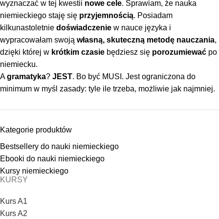
wyznaczać w tej kwestii
nowe cele
. Sprawiam, że nauka
niemieckiego staję się
przyjemnością
. Posiadam
kilkunastoletnie
doświadczenie
w nauce języka i
wypracowałam swoją
własną, skuteczną metodę nauczania
,
dzięki której w
krótkim czasie
będziesz się
porozumiewać
po
niemiecku.
A
gramatyka
?
JEST
. Bo być MUSI. Jest ograniczona do
minimum w myśl zasady:
tyle ile trzeba, możliwie jak najmniej.
Kategorie produktów
Bestsellery do nauki niemieckiego
Ebooki do nauki niemieckiego
Kursy niemieckiego
KURSY
Kurs A1
Kurs A2