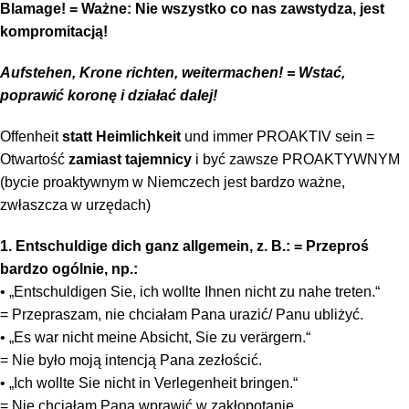
Blamage! = Ważne: Nie wszystko co nas zawstydza, jest
kompromitacją!
Aufstehen, Krone richten, weitermachen!
= Wstać,
poprawić koronę i działać dalej!
Offenheit
statt Heimlichkeit
und immer PROAKTIV sein =
Otwartość
zamiast tajemnicy
i być zawsze PROAKTYWNYM
(bycie proaktywnym w Niemczech jest bardzo ważne,
zwłaszcza w urzędach)
1. Entschuldige dich ganz allgemein, z. B.: = Przeproś
bardzo ogólnie, np.:
• „Entschuldigen Sie, ich wollte Ihnen nicht zu nahe treten.“
= Przepraszam, nie chciałam Pana urazić/ Panu ubliżyć.
• „Es war nicht meine Absicht, Sie zu verärgern.“
= Nie było moją intencją Pana zezłościć.
• „Ich wollte Sie nicht in Verlegenheit bringen.“
= Nie chciałam Pana wprawić w zakłopotanie.