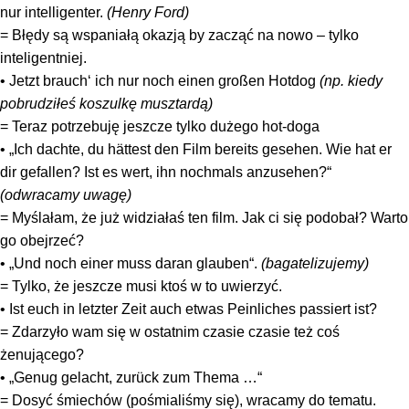
nur intelligenter.
(Henry Ford)
= Błędy są wspaniałą okazją by zacząć na nowo – tylko
inteligentniej.
• Jetzt brauch‘ ich nur noch einen großen Hotdog
(np. kiedy
pobrudziłeś koszulkę musztardą)
= Teraz potrzebuję jeszcze tylko dużego hot-doga
• „Ich dachte, du hättest den Film bereits gesehen. Wie hat er
dir gefallen? Ist es wert, ihn nochmals anzusehen?“
(odwracamy uwagę)
= Myślałam, że już widziałaś ten film. Jak ci się podobał? Warto
go obejrzeć?
• „Und noch einer muss daran glauben“.
(bagatelizujemy)
= Tylko, że jeszcze musi ktoś w to uwierzyć.
• Ist euch in letzter Zeit auch etwas Peinliches passiert ist?
= Zdarzyło wam się w ostatnim czasie czasie też coś
żenującego?
• „Genug gelacht, zurück zum Thema …“
= Dosyć śmiechów (pośmialiśmy się), wracamy do tematu.