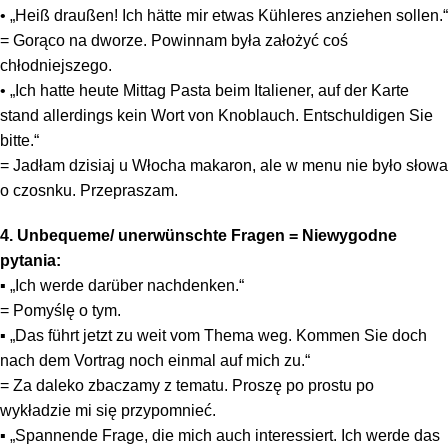
• „Heiß draußen! Ich hätte mir etwas Kühleres anziehen sollen.“
= Gorąco na dworze. Powinnam była założyć coś
chłodniejszego.
• „Ich hatte heute Mittag Pasta beim Italiener, auf der Karte
stand allerdings kein Wort von Knoblauch. Entschuldigen Sie
bitte.“
= Jadłam dzisiaj u Włocha makaron, ale w menu nie było słowa
o czosnku. Przepraszam.
4. Unbequeme/ unerwünschte Fragen = Niewygodne
pytania:
▪ „Ich werde darüber nachdenken.“
= Pomyślę o tym.
▪ „Das führt jetzt zu weit vom Thema weg. Kommen Sie doch
nach dem Vortrag noch einmal auf mich zu.“
= Za daleko zbaczamy z tematu. Proszę po prostu po
wykładzie mi się przypomnieć.
▪ „Spannende Frage, die mich auch interessiert. Ich werde das