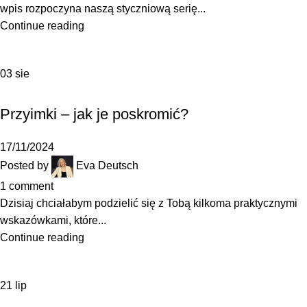
wpis rozpoczyna naszą styczniową serię...
Continue reading
03
sie
,
GRAMATYKA
JAK SIĘ UCZYĆ
Przyimki – jak je poskromić?
17/11/2024
Posted by
Eva Deutsch
1
comment
Dzisiaj chciałabym podzielić się z Tobą kilkoma praktycznymi
wskazówkami, które...
Continue reading
21
lip
,
JAK SIĘ UCZYĆ
SŁOWNICTWO