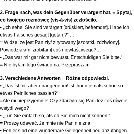
2. Frage nach, was dein Gegenüber verärgert hat. = Spytaj,
co twojego rozmówcę (vis-à-vis) zezłościło.
• „Ich sehe, Sie sind verärgert [brüskiert, befremdet]. Habe ich
etwas Falsches gesagt [getan]?“ …
= Widzę, że jest Pan zły/ zirytowany [szorstki, zdziwiony].
Powiedziałam [zrobiłam] coś niewłaściwego?…
• „Das war mir gar nicht bewusst. Entschuldigen Sie bitte.“
= Nie byłam tego świadoma. Przepraszam.
3. Verschiedene Antworten = Różne odpowiedzi.
• „Das ist mir aber unangenehm! Ist Ihnen jemals schon so
etwas Peinliches passiert?“
=Ale mi nieprzyjemnie! Czy zdarzyło się Pani też coś równie
wstydliwego?
• „Tun Sie einfach so, als ob Sie mich nicht kennen.“
= Proszę udawać, że mnie nie Pan nie zna.
• Fehler sind eine wunderbare Gelegenheit neu anzufangen –